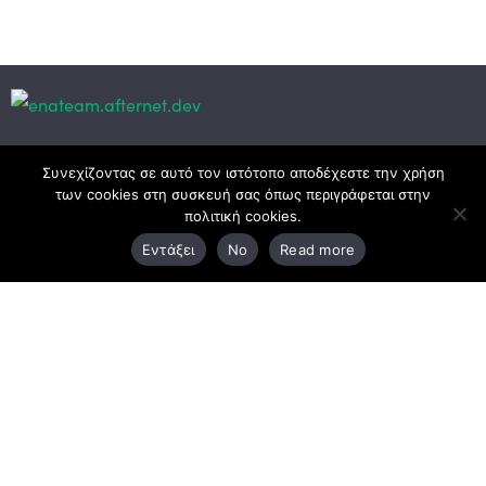
Κεντρικά γραφεία
Συνεχίζοντας σε αυτό τον ιστότοπο αποδέχεστε την χρήση
των cookies στη συσκευή σας όπως περιγράφεται στην
πολιτική cookies.
3ο χλμ. Ε.Ο. Ξάνθης – Καβάλας, 671 00 Ξάνθη
Εντάξει
No
Read more
25410 83370
Υποκατάστημα
Περιμετρική οδός Χρυσούπολης, Βεργίνας 1
642 00, Χρυσούπολη Καβάλας
25910 23900,
25910 23888