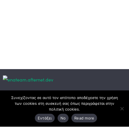
Κεντρικά γραφεία
Συνεχίζοντας σε αυτό τον ιστότοπο αποδέχεστε την χρήση
των cookies στη συσκευή σας όπως περιγράφεται στην
πολιτική cookies.
3ο χλμ. Ε.Ο. Ξάνθης – Καβάλας, 671 00 Ξάνθη
Εντάξει
No
Read more
25410 83370