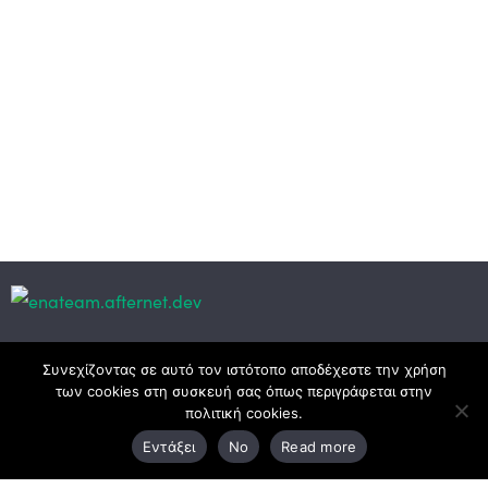
Κεντρικά γραφεία
Συνεχίζοντας σε αυτό τον ιστότοπο αποδέχεστε την χρήση
των cookies στη συσκευή σας όπως περιγράφεται στην
πολιτική cookies.
3ο χλμ. Ε.Ο. Ξάνθης – Καβάλας, 671 00 Ξάνθη
Εντάξει
No
Read more
25410 83370