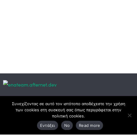
Κεντρικά γραφεία
Συνεχίζοντας σε αυτό τον ιστότοπο αποδέχεστε την χρήση
των cookies στη συσκευή σας όπως περιγράφεται στην
πολιτική cookies.
3ο χλμ. Ε.Ο. Ξάνθης – Καβάλας, 671 00 Ξάνθη
Εντάξει
No
Read more
25410 83370