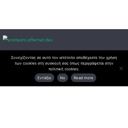
Κεντρικά γραφεία
Συνεχίζοντας σε αυτό τον ιστότοπο αποδέχεστε την χρήση
των cookies στη συσκευή σας όπως περιγράφεται στην
πολιτική cookies.
3ο χλμ. Ε.Ο. Ξάνθης – Καβάλας, 671 00 Ξάνθη
Εντάξει
No
Read more
25410 83370
Υποκατάστημα
Περιμετρική οδός Χρυσούπολης, Βεργίνας 1
642 00, Χρυσούπολη Καβάλας