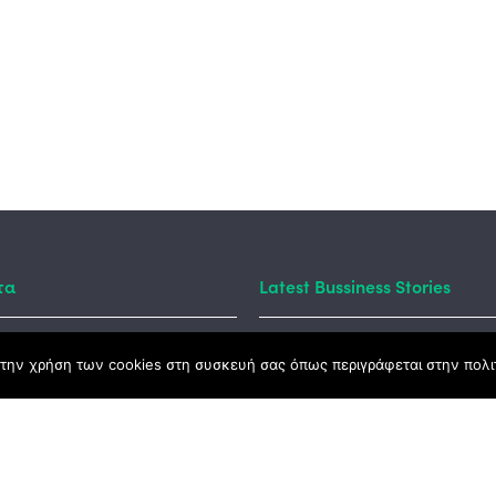
τα
Latest Bussiness Stories
την χρήση των cookies στη συσκευή σας όπως περιγράφεται στην πολιτ
ς Νόμος
καμψης
Αγροτικής Ανάπτυξης