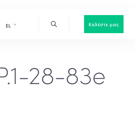
Καλέστε μας
EL
.1-28-83e