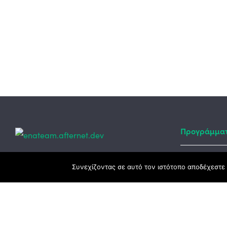
Προγράμμα
Κεντρικά γραφεία
Συνεχίζοντας σε αυτό τον ιστότοπο αποδέχεστε 
Αναπτυξιακό
ΕΣΠΑ
3ο χλμ. Ε.Ο. Ξάνθης – Καβάλας, 671 00
Ταμείο Ανά
Ξάνθη
Πρόγραμμα 
25410 83370