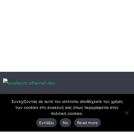
Κεντρικά γραφεία
Συνεχίζοντας σε αυτό τον ιστότοπο αποδέχεστε την χρήση
των cookies στη συσκευή σας όπως περιγράφεται στην
πολιτική cookies.
3ο χλμ. Ε.Ο. Ξάνθης – Καβάλας, 671 00 Ξάνθη
Εντάξει
No
Read more
25410 83370