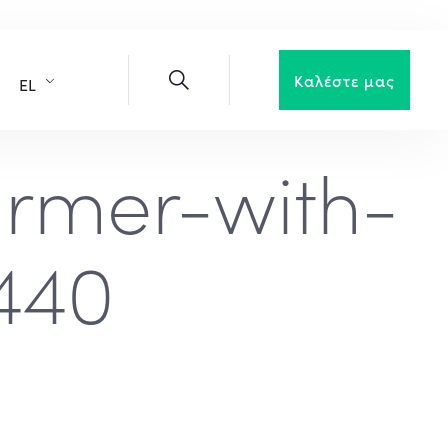
Καλέστε μας
EL
rmer-with-
440