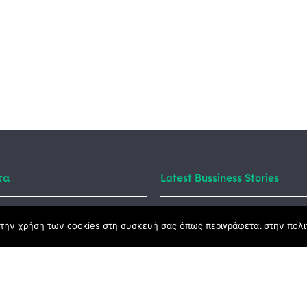
τα
Latest Bussiness Stories
την χρήση των cookies στη συσκευή σας όπως περιγράφεται στην πολιτ
ς Νόμος
καμψης
Αγροτικής Ανάπτυξης