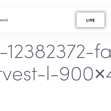
LIVE
-12382372-fa
rvest-l-900×