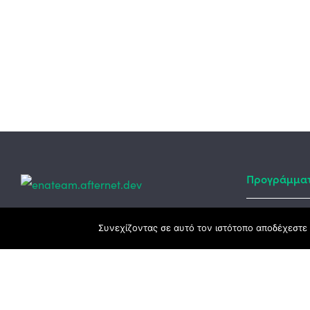
Προγράμμα
Κεντρικά γραφεία
Συνεχίζοντας σε αυτό τον ιστότοπο αποδέχεστε 
Αναπτυξιακό
ΕΣΠΑ
3ο χλμ. Ε.Ο. Ξάνθης – Καβάλας, 671 00
Ταμείο Ανά
Ξάνθη
Πρόγραμμα 
25410 83370