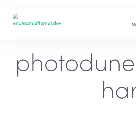
photodune
ha