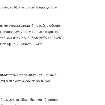
έτος 2016, γίνεται κατ’ εφαρμογή των
αι καταγράφει ψηφιακά τις ροές μισθωτής
υ), αποτυπώνοντας, για πρώτη φορά, σε
λεπόμενα στην Υ.Α. 5072/6 (ΦΕΚ 449Β’/25-
’ αριθμ. Υ.Α. 29502/85 (ΦΕΚ
ν καταστάσεων προσωπικού του συνόλου
νται στο ανά χείρας ειδικό τεύχος
ζομένων), το είδος (ιδιωτικός, δημόσιος