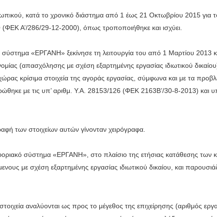
ικού, κατά το χρονικό διάστημα από 1 έως 21 Οκτωβρίου 2015 για το 
 (ΦΕΚ Α’/286/29-12-2000), όπως τροποποιήθηκε και ισχύει.
ό σύστημα «ΕΡΓΑΝΗ» ξεκίνησε τη λειτουργία του από 1 Μαρτίου 2013 κ
νομίας (απασχόλησης με σχέση εξαρτημένης εργασίας ιδιωτικού δικαίο
χώρας κρίσιμα στοιχεία της αγοράς εργασίας, σύμφωνα και με τα προβ
θηκε με τις υπ’ αριθμ. Υ.Α. 28153/126 (ΦΕΚ 2163Β’/30-8-2013) και υπ
ραφή των στοιχείων αυτών γίνονταν χειρόγραφα.
οφοριακό σύστημα «ΕΡΓΑΝΗ», στο πλαίσιο της ετήσιας κατάθεσης τω
ους με σχέση εξαρτημένης εργασίας ιδιωτικού δικαίου, και παρουσιάζο
στοιχεία αναλύονται ως προς το μέγεθος της επιχείρησης (αριθμός εργα