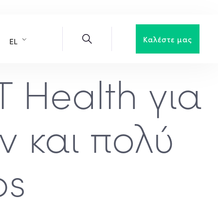
Καλέστε μας
EL
 Health για
 και πολύ
ps