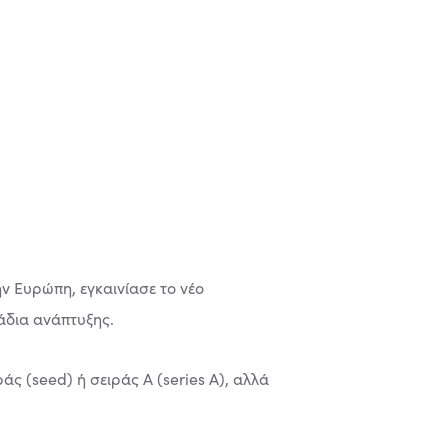
ν Ευρώπη, εγκαινίασε το νέο
άδια ανάπτυξης.
ς (seed) ή σειράς Α (series A), αλλά