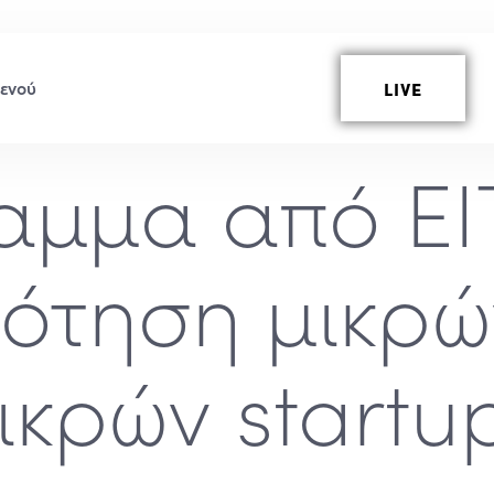
LIVE
μμα από EIT
ότηση μικρών
ικρών startu