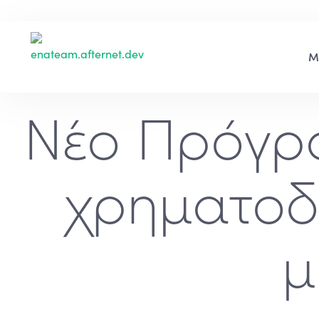
Νέο Πρόγρα
χρηματοδ
μ