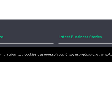
τα
Latest Bussiness Stories
την χρήση των cookies στη συσκευή σας όπως περιγράφεται στην πολιτ
ς Νόμος
καμψης
Αγροτικής Ανάπτυξης