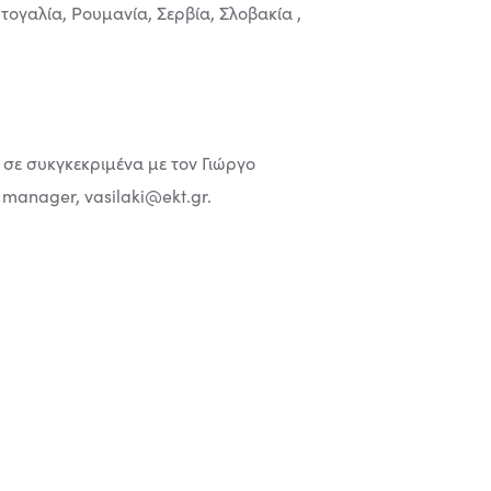
ογαλία, Ρουμανία, Σερβία, Σλοβακία ,
ι σε συκγκεκριμένα με τον Γιώργο
ct manager,
vasilaki@ekt.gr
.