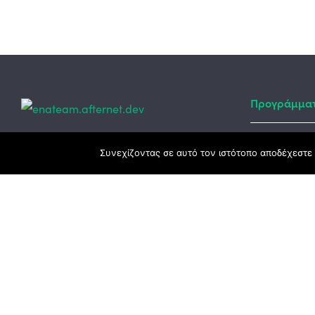
Προγράμμα
Κεντρικά γραφεία
Συνεχίζοντας σε αυτό τον ιστότοπο αποδέχεστε 
Αναπτυξιακό
ΕΣΠΑ
3ο χλμ. Ε.Ο. Ξάνθης – Καβάλας, 671 00
Ταμείο Ανά
Ξάνθη
Πρόγραμμα 
25410 83370
Υποκατάστημα
Περιμετρική οδός Χρυσούπολης, Βεργίνας