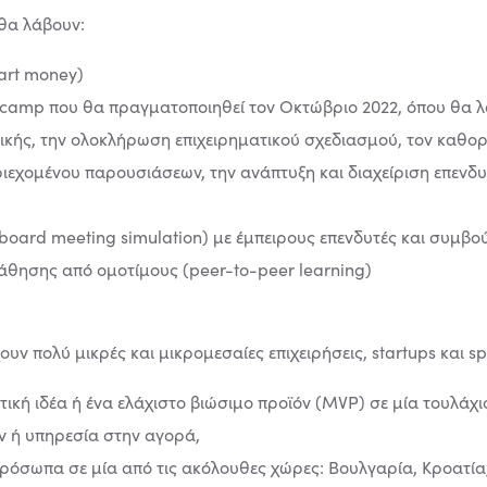
θα λάβουν:
art money)
tcamp που θα πραγματοποιηθεί τον Οκτώβριο 2022, όπου θα λ
γικής, την ολοκλήρωση επιχειρηματικού σχεδιασμού, τον κα
ριεχομένου παρουσιάσεων, την ανάπτυξη και διαχείριση επενδυ
oard meeting simulation) με έμπειρους επενδυτές και συμβο
άθησης από ομοτίμους (peer-to-peer learning)
πολύ μικρές και μικρομεσαίες επιχειρήσεις, startups και spin
τική ιδέα ή ένα ελάχιστο βιώσιμο προϊόν (MVP) σε μία τουλάχ
ν ή υπηρεσία στην αγορά,
πρόσωπα σε μία από τις ακόλουθες χώρες: Βουλγαρία, Κροατία,