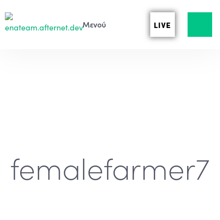
LIVE
femalefarmer7