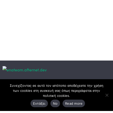
Κεντρικά γραφεία
Συνεχίζοντας σε αυτό τον ιστότοπο αποδέχεστε την χρήση
των cookies στη συσκευή σας όπως περιγράφεται στην
πολιτική cookies.
3ο χλμ. Ε.Ο. Ξάνθης – Καβάλας, 671 00 Ξάνθη
Εντάξει
No
Read more
25410 83370