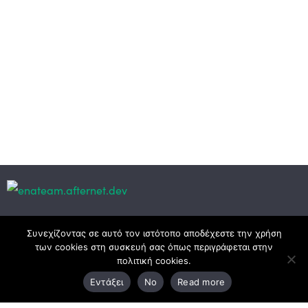
Κεντρικά γραφεία
Συνεχίζοντας σε αυτό τον ιστότοπο αποδέχεστε την χρήση
των cookies στη συσκευή σας όπως περιγράφεται στην
πολιτική cookies.
3ο χλμ. Ε.Ο. Ξάνθης – Καβάλας, 671 00 Ξάνθη
Εντάξει
No
Read more
25410 83370