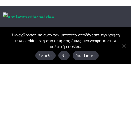
Κεντρικά γραφεία
Συνεχίζοντας σε αυτό τον ιστότοπο αποδέχεστε την χρήση
των cookies στη συσκευή σας όπως περιγράφεται στην
πολιτική cookies.
3ο χλμ. Ε.Ο. Ξάνθης – Καβάλας, 671 00 Ξάνθη
Εντάξει
No
Read more
25410 83370
Υποκατάστημα
Περιμετρική οδός Χρυσούπολης, Βεργίνας 1
642 00, Χρυσούπολη Καβάλας
25910 23900,
25910 23888
Προγράμματα