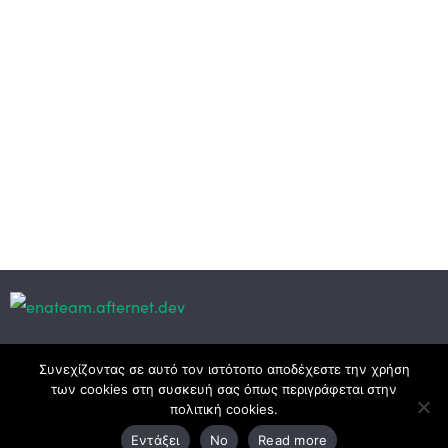
Κεντρικά γραφεία
Συνεχίζοντας σε αυτό τον ιστότοπο αποδέχεστε την χρήση
των cookies στη συσκευή σας όπως περιγράφεται στην
πολιτική cookies.
3ο χλμ. Ε.Ο. Ξάνθης – Καβάλας, 671 00 Ξάνθη
Εντάξει
No
Read more
25410 83370