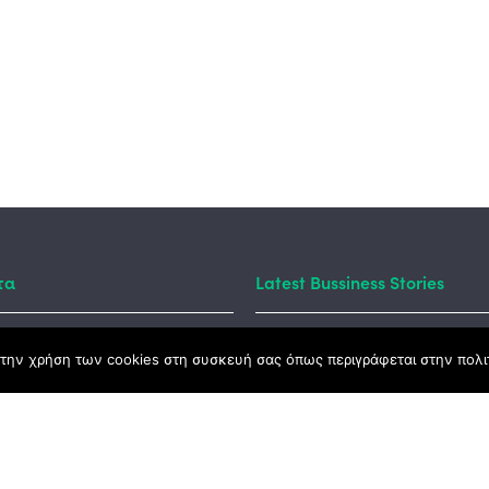
τα
Latest Bussiness Stories
την χρήση των cookies στη συσκευή σας όπως περιγράφεται στην πολιτ
ς Νόμος
καμψης
Αγροτικής Ανάπτυξης