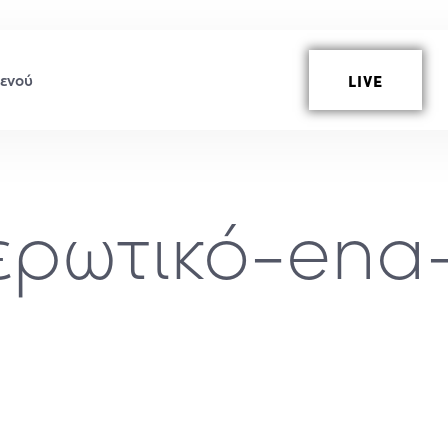
LIVE
ερωτικό-ena