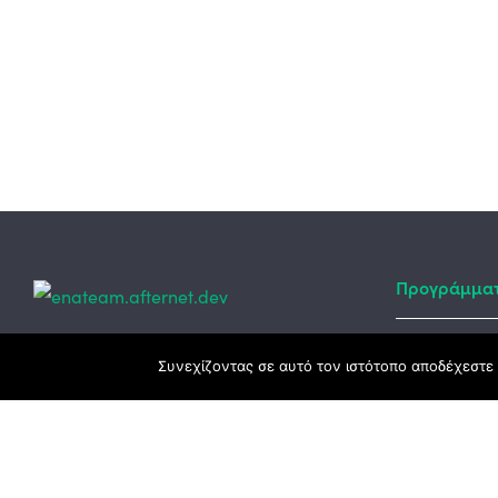
Προγράμμα
Κεντρικά γραφεία
Συνεχίζοντας σε αυτό τον ιστότοπο αποδέχεστε 
Αναπτυξιακό
ΕΣΠΑ
3ο χλμ. Ε.Ο. Ξάνθης – Καβάλας, 671 00
Ταμείο Ανά
Ξάνθη
Πρόγραμμα 
25410 83370