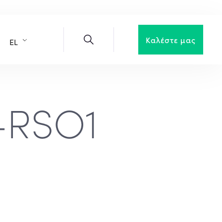
Καλέστε μας
EL
-RSO1