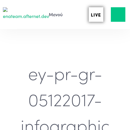
LIVE
ey-pr-gr-
05122017-
infographic