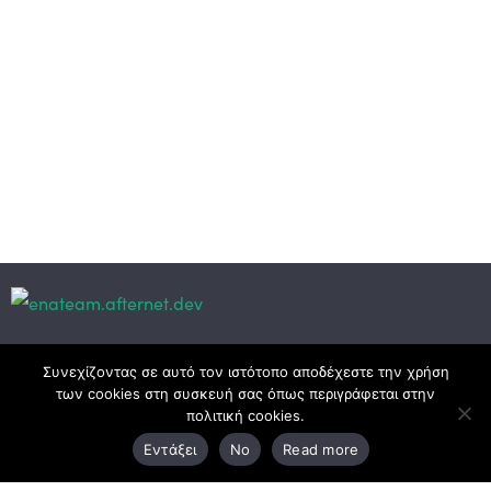
Κεντρικά γραφεία
Συνεχίζοντας σε αυτό τον ιστότοπο αποδέχεστε την χρήση
των cookies στη συσκευή σας όπως περιγράφεται στην
πολιτική cookies.
3ο χλμ. Ε.Ο. Ξάνθης – Καβάλας, 671 00 Ξάνθη
Εντάξει
No
Read more
25410 83370