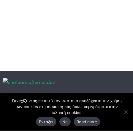
Κεντρικά γραφεία
Συνεχίζοντας σε αυτό τον ιστότοπο αποδέχεστε την χρήση
των cookies στη συσκευή σας όπως περιγράφεται στην
πολιτική cookies.
3ο χλμ. Ε.Ο. Ξάνθης – Καβάλας, 671 00 Ξάνθη
Εντάξει
No
Read more
25410 83370