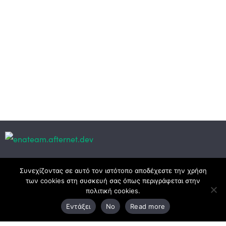
Κεντρικά γραφεία
Συνεχίζοντας σε αυτό τον ιστότοπο αποδέχεστε την χρήση
των cookies στη συσκευή σας όπως περιγράφεται στην
πολιτική cookies.
3ο χλμ. Ε.Ο. Ξάνθης – Καβάλας, 671 00 Ξάνθη
Εντάξει
No
Read more
25410 83370