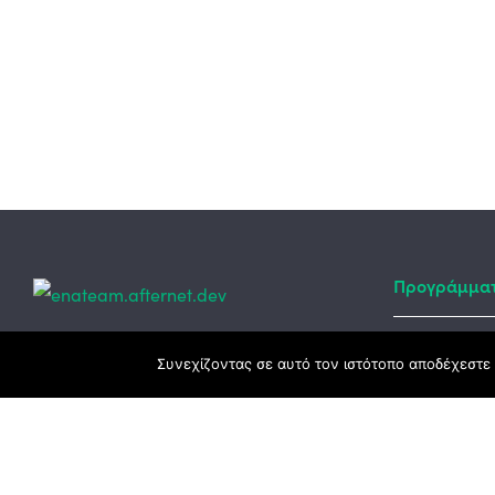
Προγράμμα
Κεντρικά γραφεία
Συνεχίζοντας σε αυτό τον ιστότοπο αποδέχεστε 
Αναπτυξιακό
ΕΣΠΑ
3ο χλμ. Ε.Ο. Ξάνθης – Καβάλας, 671 00
Ταμείο Ανά
Ξάνθη
Πρόγραμμα 
25410 83370