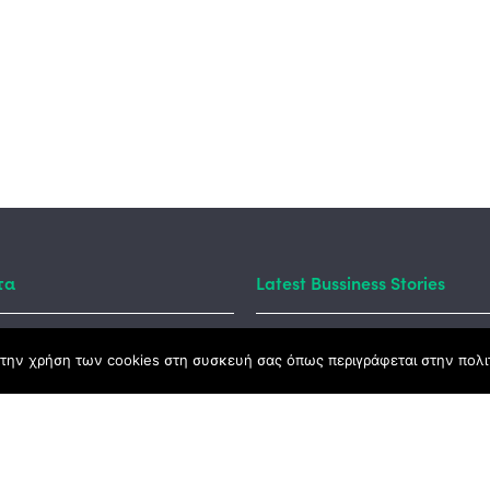
τα
Latest Bussiness Stories
την χρήση των cookies στη συσκευή σας όπως περιγράφεται στην πολιτ
ς Νόμος
καμψης
Αγροτικής Ανάπτυξης