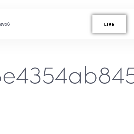
LIVE
18e4354ab84