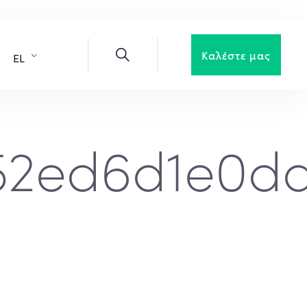
Καλέστε μας
EL
52ed6d1e0d