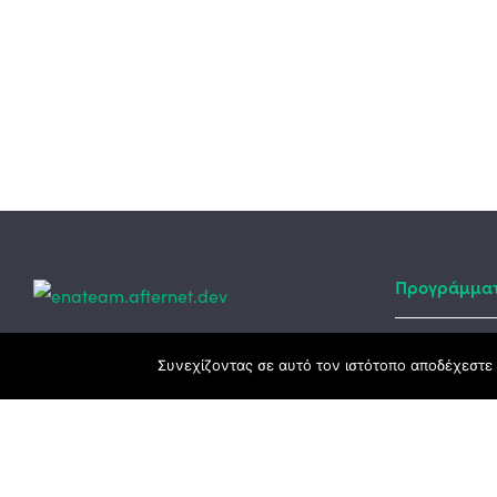
Προγράμμα
Κεντρικά γραφεία
Συνεχίζοντας σε αυτό τον ιστότοπο αποδέχεστε 
Αναπτυξιακό
ΕΣΠΑ
3ο χλμ. Ε.Ο. Ξάνθης – Καβάλας, 671 00
Ταμείο Ανά
Ξάνθη
Πρόγραμμα 
25410 83370