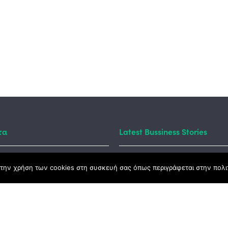
τα
Latest Bussiness Stories
την χρήση των cookies στη συσκευή σας όπως περιγράφεται στην πολιτ
ς Νόμος
καμψης
Αγροτικής Ανάπτυξης