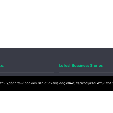
τα
Latest Bussiness Stories
την χρήση των cookies στη συσκευή σας όπως περιγράφεται στην πολιτ
ς Νόμος
καμψης
Αγροτικής Ανάπτυξης