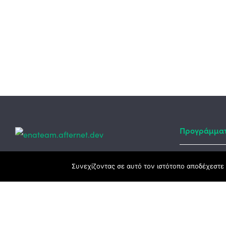
Προγράμμα
Κεντρικά γραφεία
Συνεχίζοντας σε αυτό τον ιστότοπο αποδέχεστε 
Αναπτυξιακό
ΕΣΠΑ
3ο χλμ. Ε.Ο. Ξάνθης – Καβάλας, 671 00
Ταμείο Ανά
Ξάνθη
Πρόγραμμα 
25410 83370