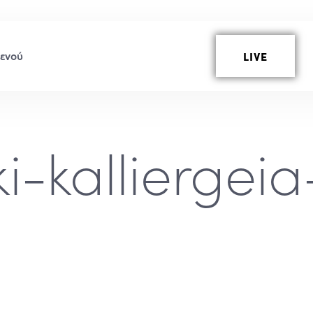
LIVE
ki-kalliergei