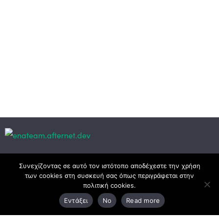
Κεντρικά γραφεία
Συνεχίζοντας σε αυτό τον ιστότοπο αποδέχεστε την χρήση
των cookies στη συσκευή σας όπως περιγράφεται στην
πολιτική cookies.
3ο χλμ. Ε.Ο. Ξάνθης – Καβάλας, 671 00 Ξάνθη
Εντάξει
No
Read more
25410 83370