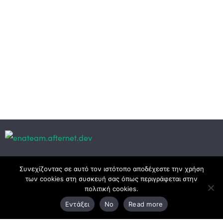
Κεντρικά γραφεία
Συνεχίζοντας σε αυτό τον ιστότοπο αποδέχεστε την χρήση
των cookies στη συσκευή σας όπως περιγράφεται στην
πολιτική cookies.
3ο χλμ. Ε.Ο. Ξάνθης – Καβάλας, 671 00 Ξάνθη
Εντάξει
No
Read more
25410 83370