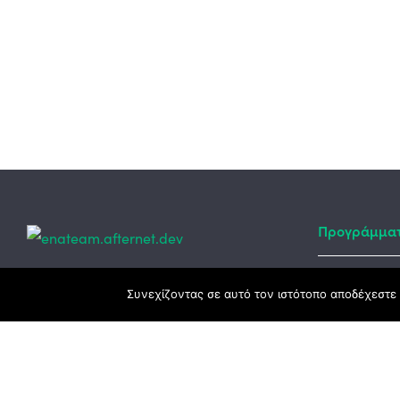
Προγράμμα
Κεντρικά γραφεία
Συνεχίζοντας σε αυτό τον ιστότοπο αποδέχεστε 
Αναπτυξιακό
ΕΣΠΑ
3ο χλμ. Ε.Ο. Ξάνθης – Καβάλας, 671 00
Ταμείο Ανά
Ξάνθη
Πρόγραμμα 
25410 83370