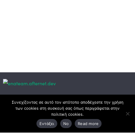
Κεντρικά γραφεία
Συνεχίζοντας σε αυτό τον ιστότοπο αποδέχεστε την χρήση
των cookies στη συσκευή σας όπως περιγράφεται στην
πολιτική cookies.
3ο χλμ. Ε.Ο. Ξάνθης – Καβάλας, 671 00 Ξάνθη
Εντάξει
No
Read more
25410 83370