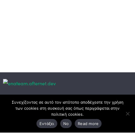
Κεντρικά γραφεία
Συνεχίζοντας σε αυτό τον ιστότοπο αποδέχεστε την χρήση
των cookies στη συσκευή σας όπως περιγράφεται στην
πολιτική cookies.
3ο χλμ. Ε.Ο. Ξάνθης – Καβάλας, 671 00 Ξάνθη
Εντάξει
No
Read more
25410 83370