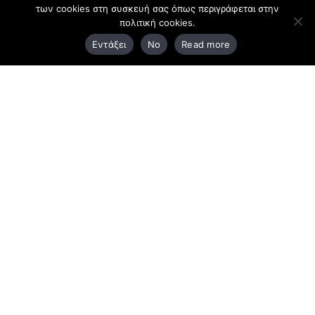
των cookies στη συσκευή σας όπως περιγράφεται στην
πολιτική cookies.
3ο χλμ. Ε.Ο. Ξάνθης – Καβάλας, 671 00 Ξάνθη
Εντάξει
No
Read more
25410 83370
Υποκατάστημα
Περιμετρική οδός Χρυσούπολης, Βεργίνας 1
642 00, Χρυσούπολη Καβάλας
25910 23900,
25910 23888
Προγράμματα
Latest Bussiness Stories