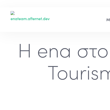
Η ena στο
Touris