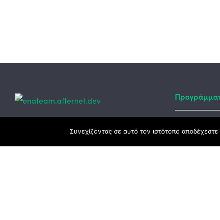
Προγράμμα
Κεντρικά γραφεία
Συνεχίζοντας σε αυτό τον ιστότοπο αποδέχεστε 
Αναπτυξιακό
ΕΣΠΑ
3ο χλμ. Ε.Ο. Ξάνθης – Καβάλας, 671 00
Ταμείο Ανά
Ξάνθη
Πρόγραμμα 
25410 83370
Υποκατάστημα