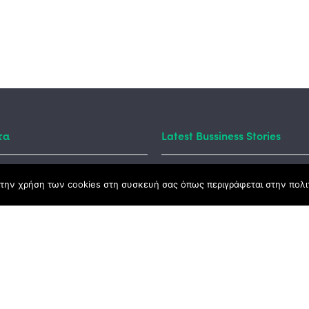
τα
Latest Bussiness Stories
την χρήση των cookies στη συσκευή σας όπως περιγράφεται στην πολιτ
ς Νόμος
καμψης
Αγροτικής Ανάπτυξης