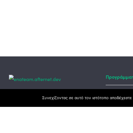
Προγράμμα
Κεντρικά γραφεία
Συνεχίζοντας σε αυτό τον ιστότοπο αποδέχεστε 
Αναπτυξιακό
ΕΣΠΑ
3ο χλμ. Ε.Ο. Ξάνθης – Καβάλας, 671 00
Ταμείο Ανά
Ξάνθη
Πρόγραμμα 
25410 83370