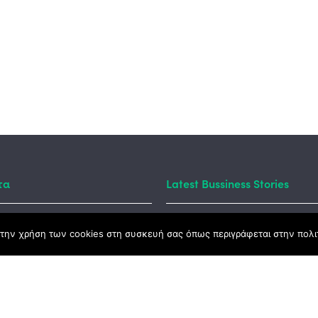
τα
Latest Bussiness Stories
την χρήση των cookies στη συσκευή σας όπως περιγράφεται στην πολιτ
ς Νόμος
καμψης
Αγροτικής Ανάπτυξης