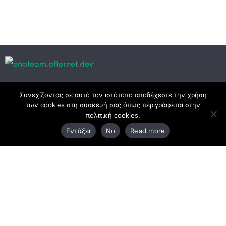
Κεντρικά γραφεία
Συνεχίζοντας σε αυτό τον ιστότοπο αποδέχεστε την χρήση
των cookies στη συσκευή σας όπως περιγράφεται στην
πολιτική cookies.
3ο χλμ. Ε.Ο. Ξάνθης – Καβάλας, 671 00 Ξάνθη
Εντάξει
No
Read more
25410 83370
Υποκατάστημα
Περιμετρική οδός Χρυσούπολης, Βεργίνας 1
642 00, Χρυσούπολη Καβάλας