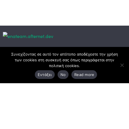
Κεντρικά γραφεία
Συνεχίζοντας σε αυτό τον ιστότοπο αποδέχεστε την χρήση
των cookies στη συσκευή σας όπως περιγράφεται στην
πολιτική cookies.
3ο χλμ. Ε.Ο. Ξάνθης – Καβάλας, 671 00 Ξάνθη
Εντάξει
No
Read more
25410 83370
Υποκατάστημα
Περιμετρική οδός Χρυσούπολης, Βεργίνας 1
642 00, Χρυσούπολη Καβάλας