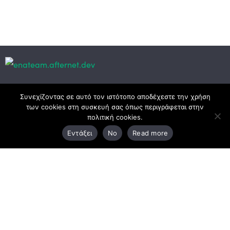
Κεντρικά γραφεία
Συνεχίζοντας σε αυτό τον ιστότοπο αποδέχεστε την χρήση
των cookies στη συσκευή σας όπως περιγράφεται στην
πολιτική cookies.
3ο χλμ. Ε.Ο. Ξάνθης – Καβάλας, 671 00 Ξάνθη
Εντάξει
No
Read more
25410 83370
Υποκατάστημα
Περιμετρική οδός Χρυσούπολης, Βεργίνας 1
642 00, Χρυσούπολη Καβάλας