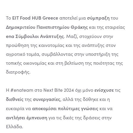
EIT Food HUB Greece
σύμπραξη
Το
αποτελεί μια
του
Δημοκριτείου Πανεπιστημίου Θράκης
και της εταιρείας
ena Σύμβουλοι Ανάπτυξης
. Μαζί, στοχεύουν στην
προώθηση της καινοτομίας και της ανάπτυξης στον
αγροτικό τομέα, συμβάλλοντας στην υποστήριξη της
τοπικής οικονομίας και στη βελτίωση της ποιότητας της
διατροφής.
ενίσχυσε
Η #enateam στο Next Bite 2024 όχι μόνο
τις
διεθνείς
συνεργασίες
της
, αλλά της δόθηκε και η
αποκομίσει πολύτιμες γνώσεις
ευκαιρία να
και να
αντλήσει έμπνευση
για τις δικές της δράσεις στην
Ελλάδα.