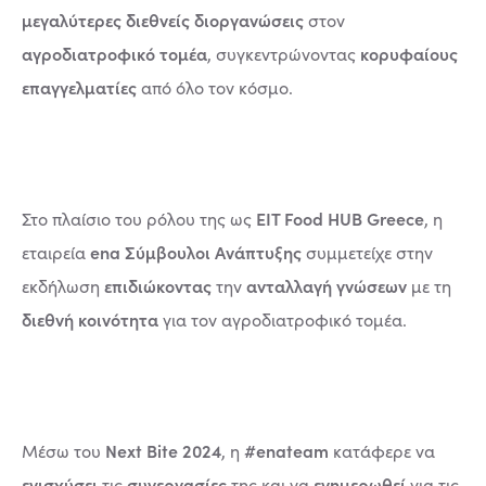
μεγαλύτερες διεθνείς διοργανώσεις
στον
αγροδιατροφικό τομέα
κορυφαίους
, συγκεντρώνοντας
επαγγελματίες
από όλο τον κόσμο.
EIT Food HUB Greece
Στο πλαίσιο του ρόλου της ως
, η
ena Σύμβουλοι Ανάπτυξης
εταιρεία
συμμετείχε στην
επιδιώκοντας
ανταλλαγή γνώσεων
εκδήλωση
την
με τη
διεθνή κοινότητα
για τον αγροδιατροφικό τομέα.
Next Bite 2024
#enateam
Μέσω του
, η
κατάφερε να
ενισχύσει
συνεργασίες
ενημερωθεί
τις
της και να
για τις