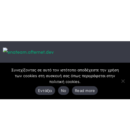
Κεντρικά γραφεία
Συνεχίζοντας σε αυτό τον ιστότοπο αποδέχεστε την χρήση
των cookies στη συσκευή σας όπως περιγράφεται στην
πολιτική cookies.
3ο χλμ. Ε.Ο. Ξάνθης – Καβάλας, 671 00 Ξάνθη
Εντάξει
No
Read more
25410 83370
Υποκατάστημα
Περιμετρική οδός Χρυσούπολης, Βεργίνας 1