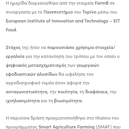
FarmB
Η ημερίδα διοργανώθηκε από την εταιρεία
σε
Πανεπιστήμιο
Τορίνο
συνεργασία με το
του
μέσω του
European Institute of Innovation and Technology – EIT
Food
.
Στόχος
παρουσιάσει χρήσιμα στοιχεία/
της ήταν να
εργαλεία
για την κατανόηση του τρόπου με τον οποίο ο
ψηφιακός μετασχηματισμός
γεωργικών
των
εφοδιαστικών αλυσίδων
θα ωφελήσει τον
αγροδιατροφικό τομέα όσον αφορά την
ανταγωνιστικότητα
ποιότητα
διαφάνεια
, την
, τη
, την
ιχνηλασιμότητα
βιωσιμότητα
και τη
.
Η παρούσα δράση πραγματοποιήθηκε στο πλαίσιο του
Smart Agriculture Farming
προγράμματος
(SMAF) που