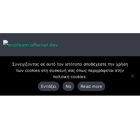
Κεντρικά γραφεία
Συνεχίζοντας σε αυτό τον ιστότοπο αποδέχεστε την χρήση
των cookies στη συσκευή σας όπως περιγράφεται στην
πολιτική cookies.
3ο χλμ. Ε.Ο. Ξάνθης – Καβάλας, 671 00 Ξάνθη
Εντάξει
No
Read more
25410 83370
Υποκατάστημα
Περιμετρική οδός Χρυσούπολης, Βεργίνας 1
642 00, Χρυσούπολη Καβάλας