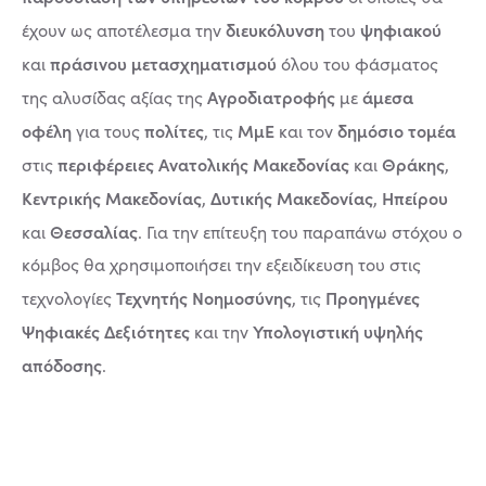
διευκόλυνση
ψηφιακού
έχουν ως αποτέλεσμα την
του
πράσινου μετασχηματισμού
και
όλου του φάσματος
Αγροδιατροφής
άμεσα
της αλυσίδας αξίας της
με
οφέλη
πολίτες
ΜμΕ
δημόσιο τομέα
για τους
, τις
και τον
περιφέρειες Ανατολικής Μακεδονίας
Θράκης
στις
και
,
Κεντρικής Μακεδονίας
Δυτικής Μακεδονίας
Ηπείρου
,
,
Θεσσαλίας
και
. Για την επίτευξη του παραπάνω στόχου ο
κόμβος θα χρησιμοποιήσει την εξειδίκευση του στις
Τεχνητής Νοημοσύνης
Προηγμένες
τεχνολογίες
, τις
Ψηφιακές Δεξιότητες
Υπολογιστική υψηλής
και την
απόδοσης
.