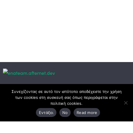
Κεντρικά γραφεία
Συνεχίζοντας σε αυτό τον ιστότοπο αποδέχεστε την χρήση
των cookies στη συσκευή σας όπως περιγράφεται στην
πολιτική cookies.
3ο χλμ. Ε.Ο. Ξάνθης – Καβάλας, 671 00 Ξάνθη
Εντάξει
No
Read more
25410 83370