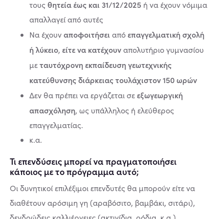
θητεία έως και 31/12/2025
τους
ή να έχουν νόμιμα
απαλλαγεί από αυτές
αποφοιτήσει
επαγγελματική σχολή
Να έχουν
από
ή λύκειο
είτε να κατέχουν
,
απολυτήριο γυμνασίου
ταυτόχρονη εκπαίδευση γεωτεχνικής
με
κατεύθυνσης διάρκειας τουλάχιστον 150 ωρών
εξωγεωργική
Δεν θα πρέπει να εργάζεται σε
απασχόληση
, ως υπάλληλος ή ελεύθερος
επαγγελματίας.
κ.α.
Τι επενδύσεις μπορεί να πραγματοποιήσει
κάποιος με το πρόγραμμα αυτό;
Οι δυνητικοί επιλέξιμοι επενδυτές θα μπορούν είτε να
διαθέτουν αρόσιμη γη (αραβόσιτο, βαμβάκι, σιτάρι),
δενδρώδεις καλλιέργειες (ακτινίδια, ρόδια ,κ.α.),