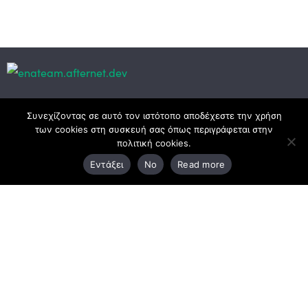
Κεντρικά γραφεία
Συνεχίζοντας σε αυτό τον ιστότοπο αποδέχεστε την χρήση
των cookies στη συσκευή σας όπως περιγράφεται στην
πολιτική cookies.
3ο χλμ. Ε.Ο. Ξάνθης – Καβάλας, 671 00 Ξάνθη
Εντάξει
No
Read more
25410 83370
Υποκατάστημα
Περιμετρική οδός Χρυσούπολης, Βεργίνας 1
642 00, Χρυσούπολη Καβάλας
25910 23900,
25910 23888