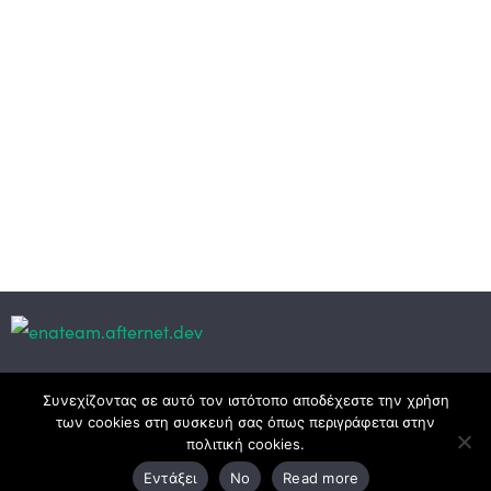
Κεντρικά γραφεία
Συνεχίζοντας σε αυτό τον ιστότοπο αποδέχεστε την χρήση
των cookies στη συσκευή σας όπως περιγράφεται στην
πολιτική cookies.
3ο χλμ. Ε.Ο. Ξάνθης – Καβάλας, 671 00 Ξάνθη
Εντάξει
No
Read more
25410 83370