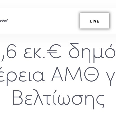
LIVE
6,6 εκ.€ δημ
έρεια ΑΜΘ γι
Βελτίωσης