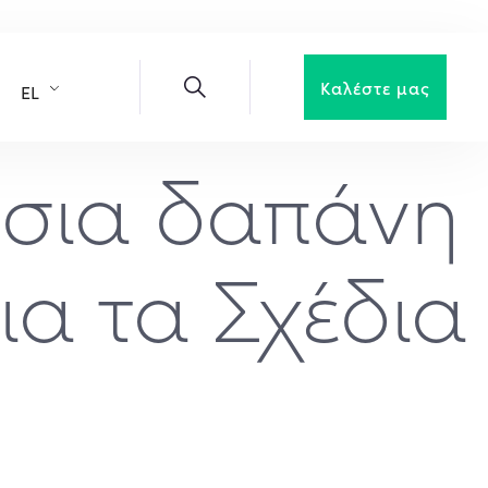
Καλέστε μας
EL
όσια δαπάνη
α τα Σχέδια