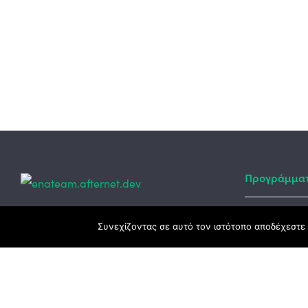
Προγράμμα
Κεντρικά γραφεία
Συνεχίζοντας σε αυτό τον ιστότοπο αποδέχεστε 
Αναπτυξιακό
ΕΣΠΑ
3ο χλμ. Ε.Ο. Ξάνθης – Καβάλας, 671 00
Ταμείο Ανά
Ξάνθη
Πρόγραμμα 
25410 83370