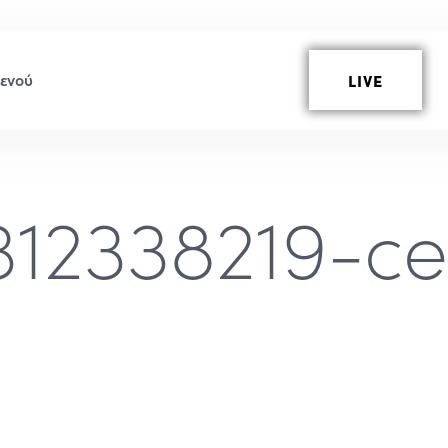
LIVE
312338219-c