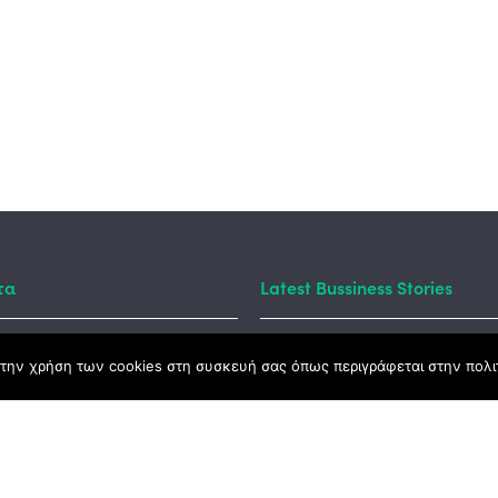
τα
Latest Bussiness Stories
την χρήση των cookies στη συσκευή σας όπως περιγράφεται στην πολιτ
ς Νόμος
καμψης
Αγροτικής Ανάπτυξης