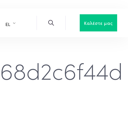
Καλέστε μας
EL
e68d2c6f44d