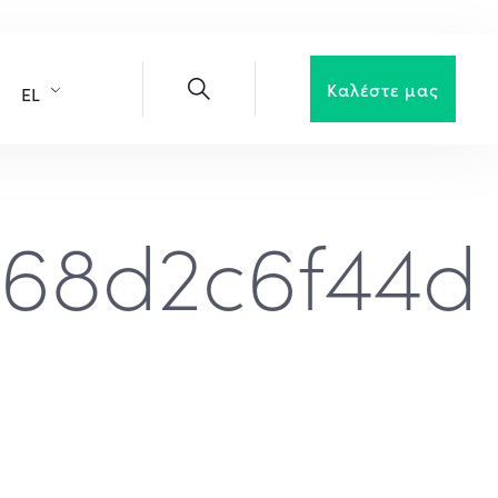
Καλέστε μας
EL
e68d2c6f44d