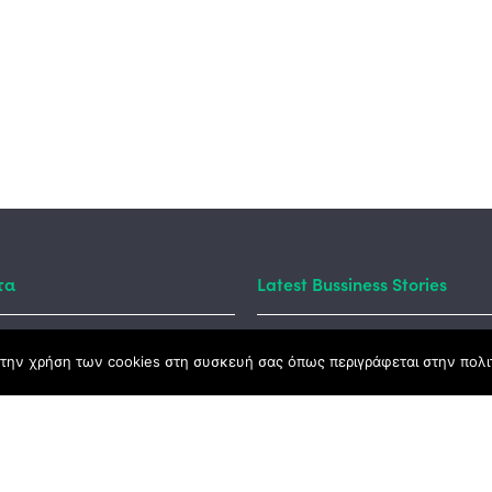
τα
Latest Bussiness Stories
την χρήση των cookies στη συσκευή σας όπως περιγράφεται στην πολιτ
ς Νόμος
καμψης
Αγροτικής Ανάπτυξης