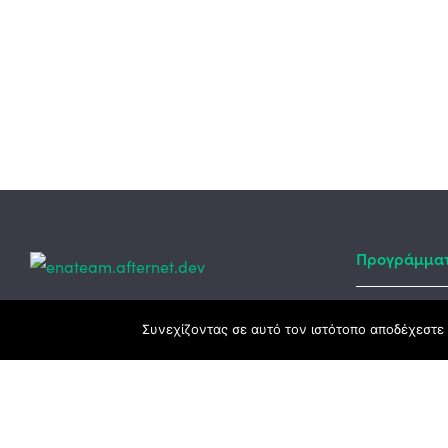
Προγράμμα
Κεντρικά γραφεία
Συνεχίζοντας σε αυτό τον ιστότοπο αποδέχεστε 
Αναπτυξιακό
ΕΣΠΑ
3ο χλμ. Ε.Ο. Ξάνθης – Καβάλας, 671 00
Ταμείο Ανά
Ξάνθη
Πρόγραμμα 
25410 83370