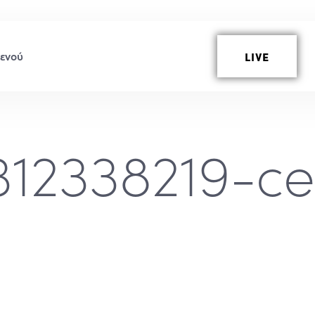
LIVE
312338219-c