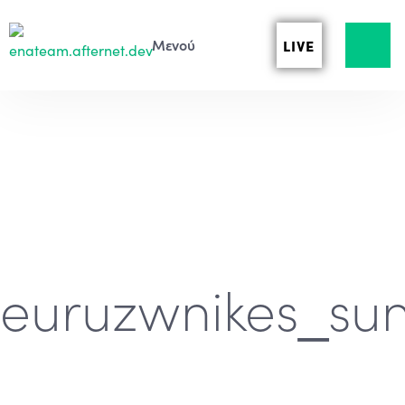
LIVE
euruzwnikes_sun