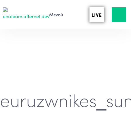
LIVE
euruzwnikes_sun