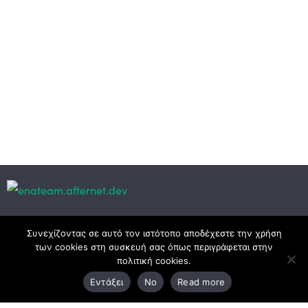
Κεντρικά γραφεία
Συνεχίζοντας σε αυτό τον ιστότοπο αποδέχεστε την χρήση
των cookies στη συσκευή σας όπως περιγράφεται στην
πολιτική cookies.
3ο χλμ. Ε.Ο. Ξάνθης – Καβάλας, 671 00 Ξάνθη
Εντάξει
No
Read more
25410 83370