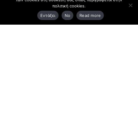
πολιτική cookies.
3ο χλμ. Ε.Ο. Ξάνθης – Καβάλας, 671 00 Ξάνθη
Εντάξει
No
Read more
25410 83370
Υποκατάστημα
Περιμετρική οδός Χρυσούπολης, Βεργίνας 1
642 00, Χρυσούπολη Καβάλας
25910 23900,
25910 23888
Προγράμματα
Latest Bussiness Stories