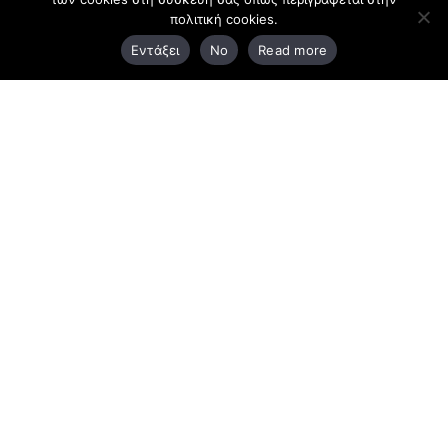
πολιτική cookies.
3ο χλμ. Ε.Ο. Ξάνθης – Καβάλας, 671 00 Ξάνθη
Εντάξει
No
Read more
25410 83370
Υποκατάστημα
Περιμετρική οδός Χρυσούπολης, Βεργίνας 1
642 00, Χρυσούπολη Καβάλας
25910 23900,
25910 23888
Προγράμματα
Latest Bussiness Stories