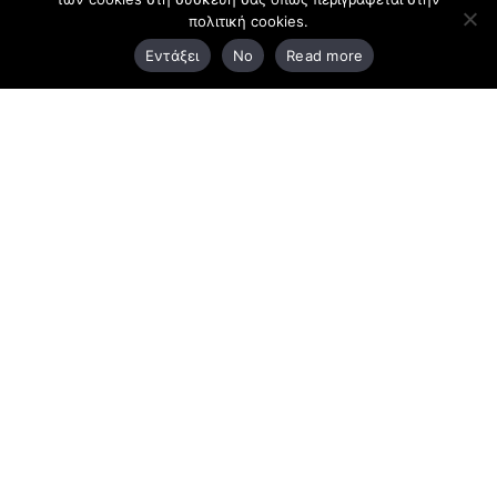
πολιτική cookies.
3ο χλμ. Ε.Ο. Ξάνθης – Καβάλας, 671 00 Ξάνθη
Εντάξει
No
Read more
25410 83370
Υποκατάστημα
Περιμετρική οδός Χρυσούπολης, Βεργίνας 1
642 00, Χρυσούπολη Καβάλας
25910 23900,
25910 23888
Προγράμματα
Latest Bussiness Stories