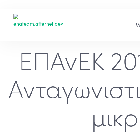
ΕΠΑνΕΚ 20
Ανταγωνιστι
μικρ