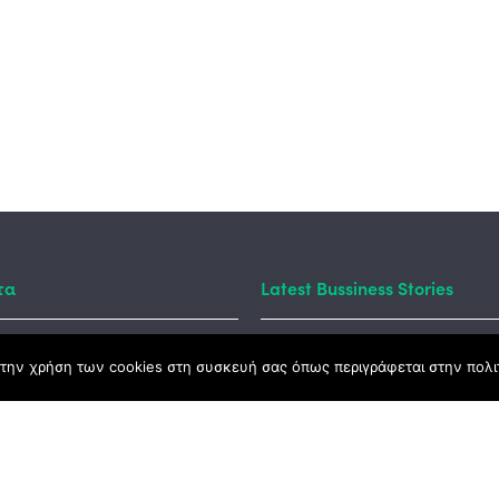
τα
Latest Bussiness Stories
την χρήση των cookies στη συσκευή σας όπως περιγράφεται στην πολιτ
ς Νόμος
καμψης
Αγροτικής Ανάπτυξης