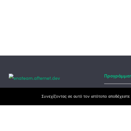
Προγράμμα
Κεντρικά γραφεία
Συνεχίζοντας σε αυτό τον ιστότοπο αποδέχεστε 
Αναπτυξιακό
ΕΣΠΑ
3ο χλμ. Ε.Ο. Ξάνθης – Καβάλας, 671 00
Ταμείο Ανά
Ξάνθη
Πρόγραμμα 
25410 83370