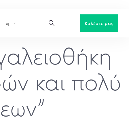
Καλέστε μας
EL
γαλειοθήκη
ρών και πολύ
σεων”