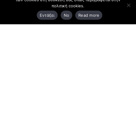
πολιτική cookies.
3ο χλμ. Ε.Ο. Ξάνθης – Καβάλας, 671 00 Ξάνθη
Εντάξει
No
Read more
25410 83370
Υποκατάστημα
Περιμετρική οδός Χρυσούπολης, Βεργίνας 1
642 00, Χρυσούπολη Καβάλας
25910 23900,
25910 23888
Προγράμματα
Latest Bussiness Stories