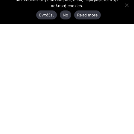
πολιτική cookies.
3ο χλμ. Ε.Ο. Ξάνθης – Καβάλας, 671 00 Ξάνθη
Εντάξει
No
Read more
25410 83370
Υποκατάστημα
Περιμετρική οδός Χρυσούπολης, Βεργίνας 1
642 00, Χρυσούπολη Καβάλας
25910 23900,
25910 23888
Προγράμματα
Latest Bussiness Stories