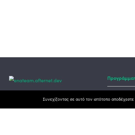
Προγράμμα
Κεντρικά γραφεία
Συνεχίζοντας σε αυτό τον ιστότοπο αποδέχεστε 
Αναπτυξιακό
ΕΣΠΑ
3ο χλμ. Ε.Ο. Ξάνθης – Καβάλας, 671 00
Ταμείο Ανά
Ξάνθη
Πρόγραμμα 
25410 83370