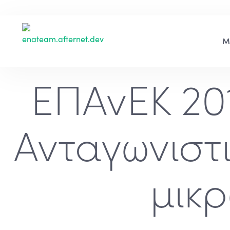
ΕΠΑνΕΚ 20
Ανταγωνιστι
μικρ