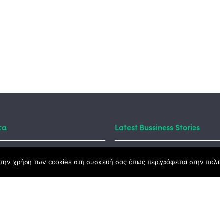
τα
Latest Bussiness Stories
την χρήση των cookies στη συσκευή σας όπως περιγράφεται στην πολιτ
ς Νόμος
καμψης
Αγροτικής Ανάπτυξης