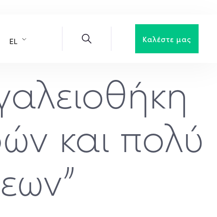
Καλέστε μας
EL
γαλειοθήκη
ρών και πολύ
σεων”