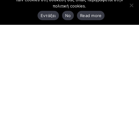
πολιτική cookies.
3ο χλμ. Ε.Ο. Ξάνθης – Καβάλας, 671 00 Ξάνθη
Εντάξει
No
Read more
25410 83370
Υποκατάστημα
Περιμετρική οδός Χρυσούπολης, Βεργίνας 1
642 00, Χρυσούπολη Καβάλας
25910 23900,
25910 23888
Προγράμματα
Latest Bussiness Stories